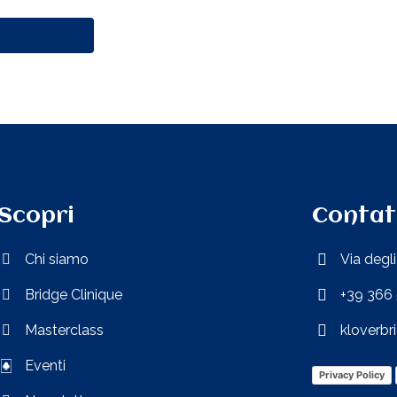
Scopri
Contat
Chi siamo
Via degl
Bridge Clinique
+39 366 
Masterclass
kloverb
Eventi
Privacy Policy