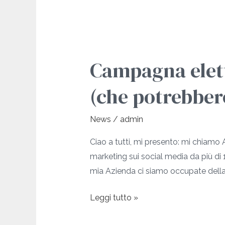
Campagna
elettorale
Campagna elett
2025:
5
(che potrebbero
errori
di
News
/
admin
comunicazione
(che
Ciao a tutti, mi presento: mi chiamo
potrebbero
marketing sui social media da più di
aver
mia Azienda ci siamo occupate dell
fatto
la
Leggi tutto »
differenza)