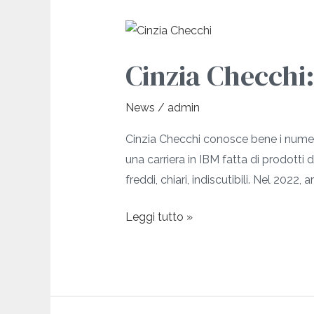
Cinzia
Checchi:
Cinzia Checchi:
più
forte
News
/
admin
di
un
Cinzia Checchi conosce bene i numeri
risultato
una carriera in IBM fatta di prodotti d
freddi, chiari, indiscutibili. Nel 2022, 
Leggi tutto »