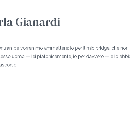
arla Gianardi
entrambe vorremmo ammettere: io per il mio bridge, che non è 
stesso uomo — lei platonicamente, io per davvero — e lo abb
trascorso