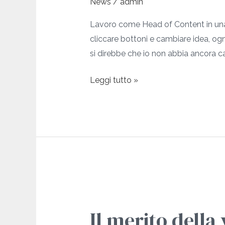
News
/
admin
psicologia
della
Lavoro come Head of Content in una g
persuasione
cliccare bottoni e cambiare idea, ogni 
applicata
si direbbe che io non abbia ancora ca
al
tavolo
Leggi tutto »
Il
merito
Il merito della 
della