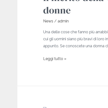
vittoria
donne
degli
uomini
News
/
admin
è
(quasi)
Una delle cose che fanno più arrabbi
tutta
cui gli uomini siano più bravi di loro 
delle
appunto. Se conoscete una donna c
donne
Leggi tutto »