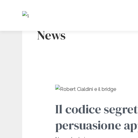
Vai
al
contenuto
News
Il
codice
Il codice segret
segreto
del
persuasione app
bridge:
la